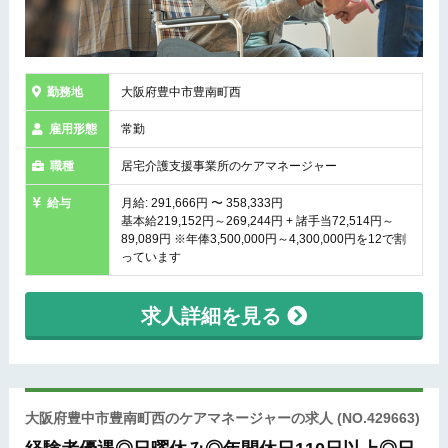
勤務地
大阪府豊中市豊南町西
雇用形態
常勤
職種
居宅介護支援事業所のケアマネージャー
給与
月給: 291,666円 〜 358,333円
基本給219,152円～269,244円 + 諸手当72,514円～
89,089円 ※年俸3,500,000円～4,300,000円を12で割
っています
求人詳細を見る
大阪府豊中市豊南町西のケアマネージャーの求人
(NO.429663)