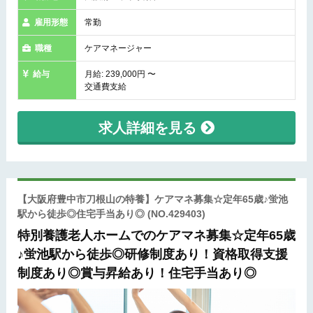
雇用形態
常勤
職種
ケアマネージャー
給与
月給: 239,000円 〜
交通費支給
求人詳細を見る
【大阪府豊中市刀根山の特養】ケアマネ募集☆定年65歳♪蛍池
駅から徒歩◎住宅手当あり◎
(NO.429403)
特別養護老人ホームでのケアマネ募集☆定年65歳
♪蛍池駅から徒歩◎研修制度あり！資格取得支援
制度あり◎賞与昇給あり！住宅手当あり◎