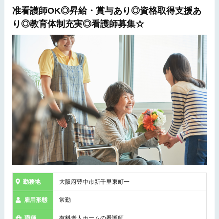
准看護師OK◎昇給・賞与あり◎資格取得支援あ
り◎教育体制充実◎看護師募集☆
勤務地
大阪府豊中市新千里東町一
雇用形態
常勤
職種
有料老人ホームの看護師