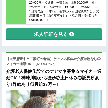
20,000円～ 交通費 一部支給 上限20,000円（社内
規定にて支給） 経験手当 10,000円～ 昇給あり 年
1回 賞与あり 年2回・基本給×2回 固定残業代なし 試
用期間3ヶ月（条件変更なし） ＜収入例＞ 5年目：年
収3,800,000円
求人詳細を見る
【大阪府豊中市二葉町の老健】ケアマネ募集☆介護兼務なし◎
マイカー通勤OK！
(NO.430575)
介護老人保健施設でのケアマネ募集☆マイカー通
勤OK！神崎川駅から徒歩◎土日休み◎託児所あ
り♪昇給あり◎月給28万～♪