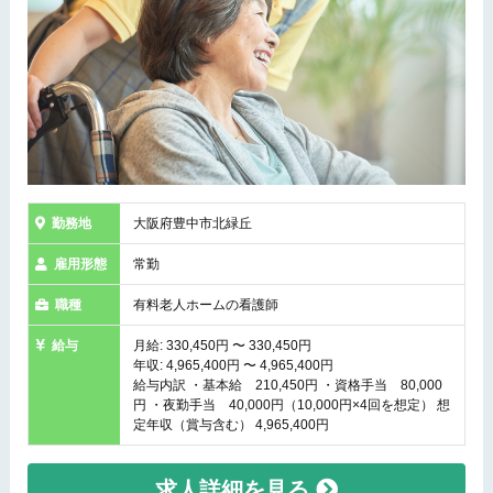
勤務地
大阪府豊中市北緑丘
雇用形態
常勤
職種
有料老人ホームの看護師
給与
月給: 330,450円 〜 330,450円
年収: 4,965,400円 〜 4,965,400円
給与内訳 ・基本給 210,450円 ・資格手当 80,000
円 ・夜勤手当 40,000円（10,000円×4回を想定） 想
定年収（賞与含む） 4,965,400円
求人詳細を見る