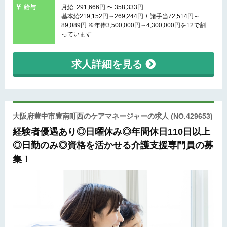
給与
月給: 291,666円 〜 358,333円
基本給219,152円～269,244円 + 諸手当72,514円～
89,089円 ※年俸3,500,000円～4,300,000円を12で割
っています
求人詳細を見る
大阪府豊中市豊南町西のケアマネージャーの求人
(NO.429653)
経験者優遇あり◎日曜休み◎年間休日110日以上
◎日勤のみ◎資格を活かせる介護支援専門員の募
集！