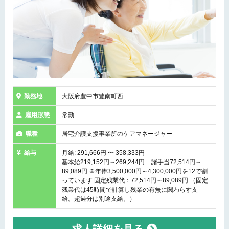
勤務地
大阪府豊中市豊南町西
雇用形態
常勤
職種
居宅介護支援事業所のケアマネージャー
給与
月給: 291,666円 〜 358,333円
基本給219,152円～269,244円 + 諸手当72,514円～
89,089円 ※年俸3,500,000円～4,300,000円を12で割
っています 固定残業代：72,514円～89,089円 （固定
残業代は45時間で計算し残業の有無に関わらす支
給。超過分は別途支給。）
求人詳細を見る