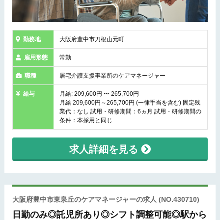
勤務地
大阪府豊中市刀根山元町
雇用形態
常勤
職種
居宅介護支援事業所のケアマネージャー
給与
月給: 209,600円 〜 265,700円
月給 209,600円～265,700円 (一律手当を含む) 固定残
業代：なし 試用・研修期間：6ヵ月 試用・研修期間の
条件：本採用と同じ
求人詳細を見る
大阪府豊中市東泉丘のケアマネージャーの求人
(NO.430710)
日勤のみ◎託児所あり◎シフト調整可能◎駅から