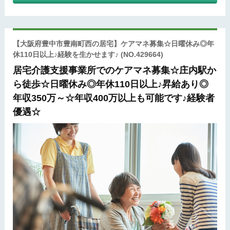
【大阪府豊中市豊南町西の居宅】ケアマネ募集☆日曜休み◎年
休110日以上♪経験を生かせます♪
(NO.429664)
居宅介護支援事業所でのケアマネ募集☆庄内駅か
ら徒歩☆日曜休み◎年休110日以上♪昇給あり◎
年収350万～☆年収400万以上も可能です♪経験者
優遇☆