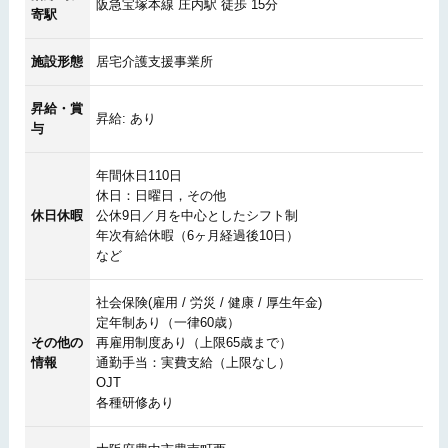
阪急宝塚本線 庄内駅 徒歩 15分
寄駅
施設形態
居宅介護支援事業所
昇給・賞
昇給: あり
与
年間休日110日
休日：日曜日，その他
休日休暇
公休9日／月を中心としたシフト制
年次有給休暇（6ヶ月経過後10日）
など
社会保険(雇用 / 労災 / 健康 / 厚生年金)
定年制あり（一律60歳）
その他の
再雇用制度あり（上限65歳まで）
情報
通勤手当：実費支給（上限なし）
OJT
各種研修あり