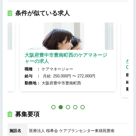
条件が似ている求人
ジ
大阪府豊中市豊南町西のケアマネージ
【大
ャーの求人
から
OK♪
職種 ：
ケアマネージャー
職種 
給与 ：
月給: 250,000円 〜 272,000円
給与 
勤務地：
大阪府豊中市豊南町西
勤務地
募集要項
施設名
医療法人 桜希会 ケアプランセンター東雄苑豊南