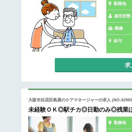
勤務地
雇用形態
職種
給与
求
大阪市此花区島屋のケアマネージャーの求人
(NO.42965
未経験ＯＫ◎駅チカ◎日勤のみ◎残業
勤務地