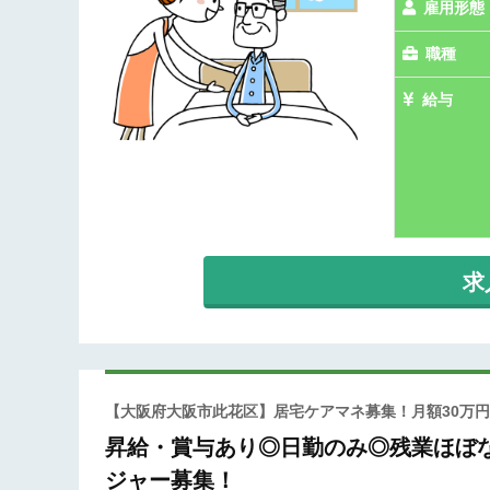
雇用形態
職種
給与
求
【大阪府大阪市此花区】居宅ケアマネ募集！月額30万
昇給・賞与あり◎日勤のみ◎残業ほぼな
ジャー募集！