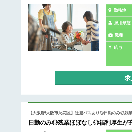
勤務地
雇用形態
職種
給与
求
【大阪府/大阪市此花区】送迎バスあり◎日勤のみ◎残
日勤のみ◎残業ほぼなし◎福利厚生が