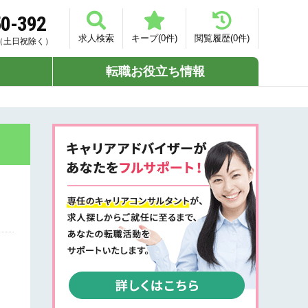
50-392
求人検索
キープ(
0
件)
閲覧履歴(
0
件)
00（土日祝除く）
転職お役立ち情報