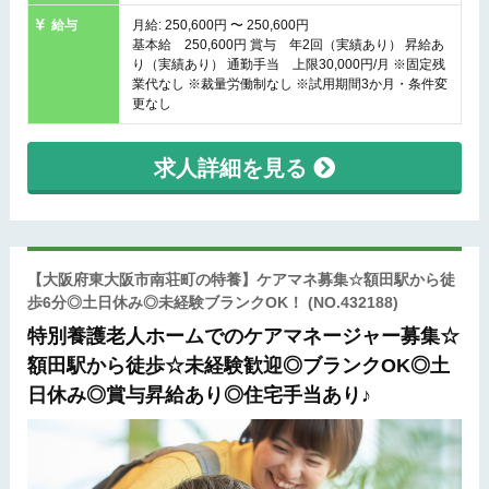
給与
月給: 250,600円 〜 250,600円
基本給 250,600円 賞与 年2回（実績あり） 昇給あ
り（実績あり） 通勤手当 上限30,000円/月 ※固定残
業代なし ※裁量労働制なし ※試用期間3か月・条件変
更なし
求人詳細を見る
【大阪府東大阪市南荘町の特養】ケアマネ募集☆額田駅から徒
歩6分◎土日休み◎未経験ブランクOK！
(NO.432188)
特別養護老人ホームでのケアマネージャー募集☆
額田駅から徒歩☆未経験歓迎◎ブランクOK◎土
日休み◎賞与昇給あり◎住宅手当あり♪