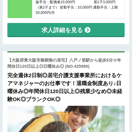
族手当：配偶者10,000円 第1子3,000円
（第2子まで） 皆勤手当：10,000円 通勤手当：上限
50,000円/月
求人詳細を見る
【大阪府東大阪市御厨南の居宅】八戸ノ里駅から徒歩5分☆年
間休日120日以上◎日曜休み◎
(NO.425990)
完全週休2日制◎居宅介護支援事業所におけるケ
アマネジャーのお仕事です！退職金制度あり♪日
曜休み◎年間休日120日以上◎残業少なめ◎未経
験OK◎ブランクOK◎