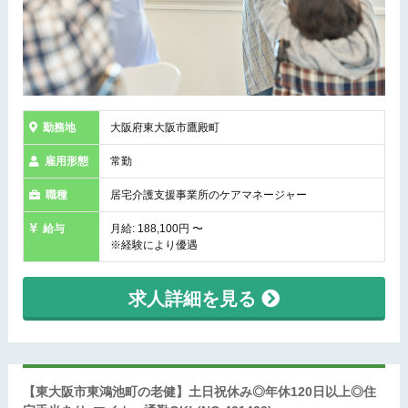
勤務地
大阪府東大阪市鷹殿町
雇用形態
常勤
職種
居宅介護支援事業所のケアマネージャー
給与
月給: 188,100円 〜
※経験により優遇
求人詳細を見る
【東大阪市東鴻池町の老健】土日祝休み◎年休120日以上◎住