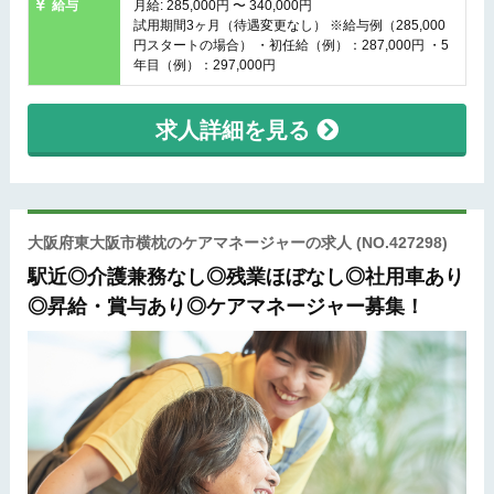
給与
月給: 285,000円 〜 340,000円
試用期間3ヶ月（待遇変更なし） ※給与例（285,000
円スタートの場合） ・初任給（例）：287,000円 ・5
年目（例）：297,000円
求人詳細を見る
大阪府東大阪市横枕のケアマネージャーの求人
(NO.427298)
駅近◎介護兼務なし◎残業ほぼなし◎社用車あり
◎昇給・賞与あり◎ケアマネージャー募集！