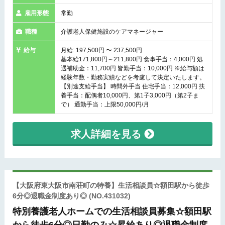
雇用形態
常勤
職種
介護老人保健施設のケアマネージャー
給与
月給: 197,500円 〜 237,500円
基本給171,800円～211,800円 食事手当：4,000円 処
遇補助金：11,700円 皆勤手当：10,000円 ※給与額は
経験年数・勤務実績などを考慮して決定いたします。
【別途支給手当】 時間外手当 住宅手当：12,000円 扶
養手当：配偶者10,000円、第1子3,000円（第2子ま
で） 通勤手当：上限50,000円/月
求人詳細を見る
【大阪府東大阪市南荘町の特養】生活相談員☆額田駅から徒歩
6分◎退職金制度あり◎
(NO.431032)
特別養護老人ホームでの生活相談員募集☆額田駅