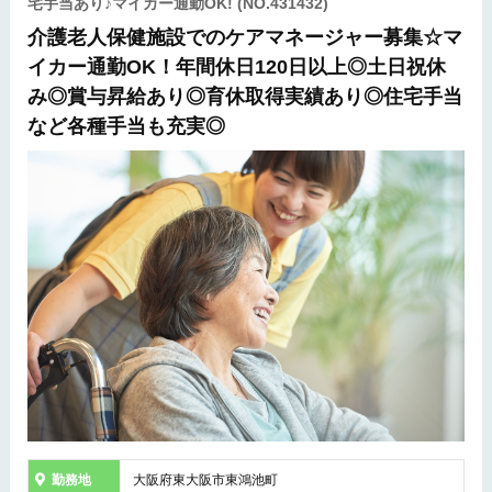
宅手当あり♪マイカー通勤OK!
(NO.431432)
介護老人保健施設でのケアマネージャー募集☆マ
イカー通勤OK！年間休日120日以上◎土日祝休
み◎賞与昇給あり◎育休取得実績あり◎住宅手当
など各種手当も充実◎
勤務地
大阪府東大阪市東鴻池町