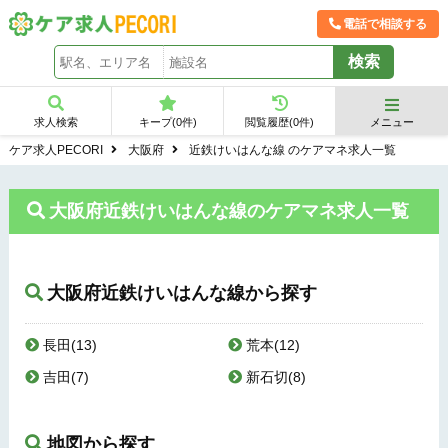
電話で相談する
求人検索
キープ(
0
件)
閲覧履歴(
0
件)
メニュー
ケア求人PECORI
大阪府
近鉄けいはんな線 のケアマネ求人一覧
大阪府近鉄けいはんな線のケアマネ求人一覧
大阪府近鉄けいはんな線から探す
長田(13)
荒本(12)
吉田(7)
新石切(8)
地図から探す