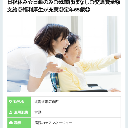
日祝休み☆日勤のみ◎残業ほぼなし◎交通費全額
支給◎福利厚生が充実◎定年65歳◎
勤務地
北海道帯広市西
雇用形態
常勤
職種
病院のケアマネージャー