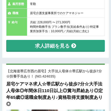
雇用形態
常勤
職種
居宅介護支援事業所でのケアマネジャー
給与
月給: 228,000円 〜 271,000円
時間外勤務手当 プラン数手当(支給条件あり) 特定事
業所加算手当：10,000円／月給(月給に含む)
求人詳細を見る
【北海道帯広市西の居宅】大手法人母体☆帯広駅から徒歩7分
☆扶養手当あり！
(NO.424035)
居宅ケアマネ求人☆帯広駅から徒歩7分☆大手法
人母体◎年間休日110日以上◎賞与昇給あり◎定
年65歳◎退職金制度あり♪資格取得支援制度あり
◎