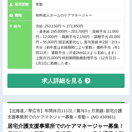
雇用形態
常勤
職種
有料老人ホームのケアマネージャー
給与
月給: 253,150円 〜 272,850円
・基本給 195,000円～203,700円 ・資格手当 11,000
円～12,000円 ・職務手当 2,150円 ・調整手当 45,000
円～55,000円 固定残業代なし 賞与実績 年2回・計3ヶ
月分（初年度は在籍期間により変動） 燃料手当（年1
回11月） 通勤手当（片道2km以上より支給します）
上限月15,000円 特別期間勤務割増手当（12月31日～
1月1日に勤務した者）
求人詳細を見る
【北海道／帯広市】年間休日111日／賞与3ヶ月実績♪居宅介護
支援事業所でのケアマネジャー募集＜常勤＞
(NO.430961)
居宅介護支援事業所でのケアマネージャー募集！