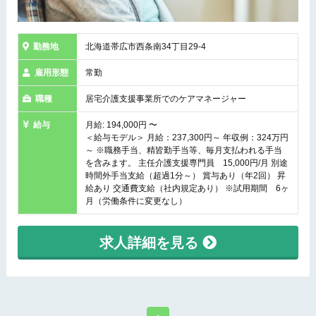
勤務地
北海道帯広市西条南34丁目29-4
雇用形態
常勤
職種
居宅介護支援事業所でのケアマネージャー
給与
月給: 194,000円 〜
＜給与モデル＞ 月給：237,300円～ 年収例：324万円
～ ※職務手当、精皆勤手当等、毎月支払われる手当
を含みます。 主任介護支援専門員 15,000円/月 別途
時間外手当支給（超過1分～） 賞与あり（年2回） 昇
給あり 交通費支給（社内規定あり） ※試用期間 6ヶ
月（労働条件に変更なし）
求人詳細を見る