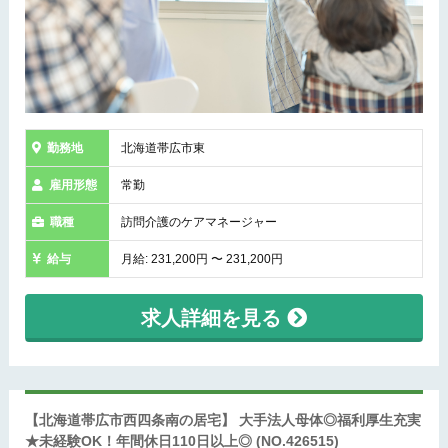
勤務地
北海道帯広市東
雇用形態
常勤
職種
訪問介護のケアマネージャー
給与
月給: 231,200円 〜 231,200円
求人詳細を見る
【北海道帯広市西四条南の居宅】 大手法人母体◎福利厚生充実
★未経験OK！年間休日110日以上◎
(NO.426515)