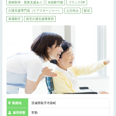
資格取得・更新支援あり
未経験可能
ブランクOK
介護支援専門員（ケアマネージャー）
土日休み
駅近
車通勤可
居宅介護支援事業所
勤務地
茨城県取手市新町
雇用形態
常勤