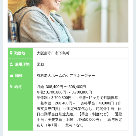
勤務地
大阪府守口市下島町
雇用形態
常勤
職種
有料老人ホームのケアマネージャー
給与
月給: 308,400円 〜 308,400円
年収: 3,700,800円 〜 3,700,800円
年俸制：3,700,800円～（年俸÷12ヶ月で月額換算）
基本給：268,400円～ 資格手当：40,000円（介
護支援専門員） ※固定残業代なし。時間外手当・休
日出勤手当は別途支給。 【手当・制度など】 通勤
手当：実費支給（上限：月額50,000円） 給与改定
あり（年1回） 賞与：なし