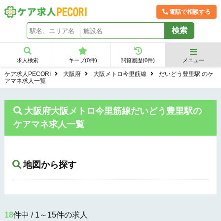
電話で相談する
求人検索
キープ(
0
件)
閲覧履歴(
0
件)
メニュー
ケア求人PECORI
大阪府
大阪メトロ今里筋線
だいどう豊里駅 のケ
アマネ求人一覧
大阪府大阪メトロ今里筋線だいどう豊里駅の
ケアマネ求人一覧
地図から探す
18
件中 / 1～15件の求人