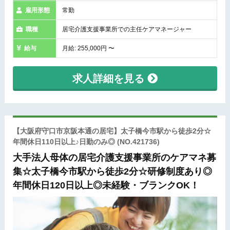
雇用形態
常勤
職種
居宅介護支援事業所での主任ケアマネージャー
給与
月給: 255,000円 〜
求人詳細を見る
【大阪府守口市京阪本通の居宅】太子橋今市駅から徒歩2分☆
年間休日110日以上♪日勤のみ◎
(NO.421736)
大手法人母体の居宅介護支援事業所のケアマネ募
集☆太子橋今市駅から徒歩2分☆研修制度あり◎
年間休日120日以上◎未経験・ブランクOK！