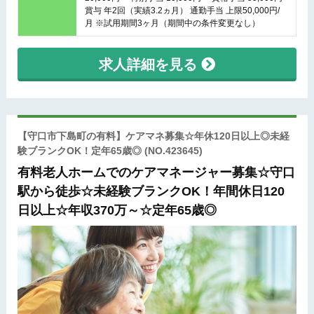
賞与 年2回（実績3.2ヵ月） 通勤手当 上限50,000円/
月 ※試用期間3ヶ月（期間中の条件変更なし）
求人詳細を見る
【守口市下島町の有料】ケアマネ募集☆年休120日以上◎未経
験ブランクOK！定年65歳◎
(NO.423645)
有料老人ホームでのケアマネージャー募集☆守口
駅から徒歩☆未経験ブランクOK！年間休日120
日以上☆年収370万～☆定年65歳◎