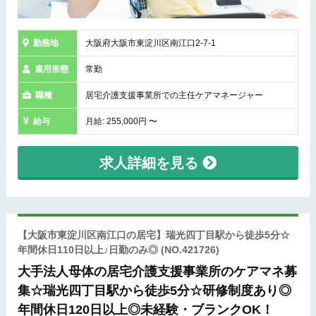
勤務地
大阪府大阪市東淀川区南江口2-7-1
雇用形態
常勤
職種
居宅介護支援事業所での主任ケアマネージャー
給与
月給: 255,000円 〜
求人詳細を見る
【大阪市東淀川区南江口の居宅】瑞光四丁目駅から徒歩5分☆
年間休日110日以上♪日勤のみ◎
(NO.421726)
大手法人母体の居宅介護支援事業所のケアマネ募
集☆瑞光四丁目駅から徒歩5分☆研修制度あり◎
年間休日120日以上◎未経験・ブランクOK！