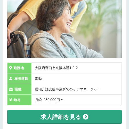
勤務地
大阪府守口市京阪本通1-3-2
雇用形態
常勤
職種
居宅介護支援事業所でのケアマネージャー
給与
月給: 250,000円 〜
求人詳細を見る