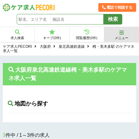
電話で相談する
求人検索
キープ(
0
件)
閲覧履歴(
0
件)
メニュー
ケア求人PECORI
大阪府
泉北高速鉄道線
栂・美木多駅 のケアマネ
求人一覧
大阪府泉北高速鉄道線栂・美木多駅のケアマ
ネ求人一覧
地図から探す
3
件中 / 1～3件の求人