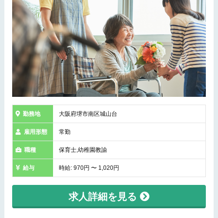
勤務地
大阪府堺市南区城山台
雇用形態
常勤
職種
保育士,幼稚園教諭
給与
時給: 970円 〜 1,020円
求人詳細を見る