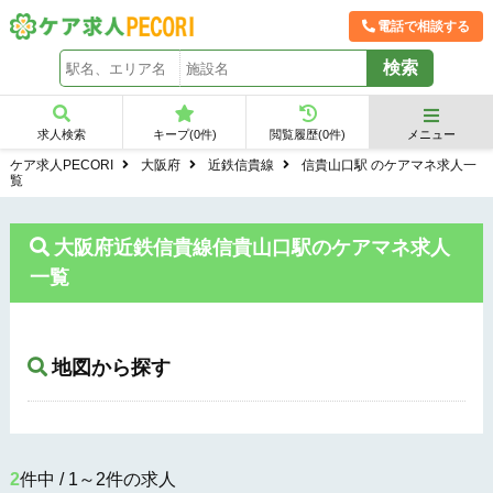
電話で相談する
求人検索
キープ(
0
件)
閲覧履歴(
0
件)
メニュー
ケア求人PECORI
大阪府
近鉄信貴線
信貴山口駅 のケアマネ求人一
覧
大阪府近鉄信貴線信貴山口駅のケアマネ求人
一覧
地図から探す
2
件中 / 1～2件の求人