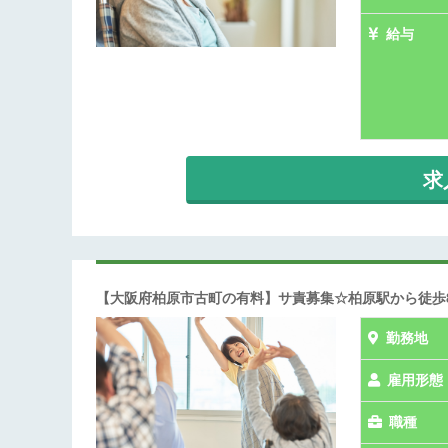
給与
求
【大阪府柏原市古町の有料】サ責募集☆柏原駅から徒歩
勤務地
雇用形態
職種