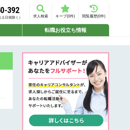
50-392
求人検索
キープ(
0
件)
閲覧履歴(
0
件)
00（土日祝除く）
転職お役立ち情報