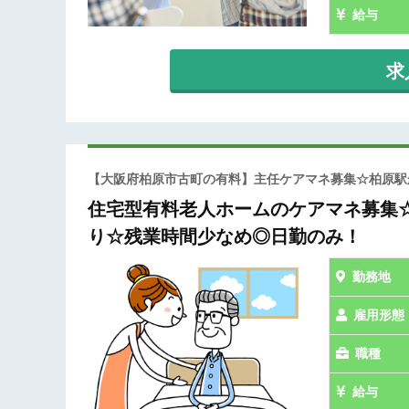
給与
求
【大阪府柏原市古町の有料】主任ケアマネ募集☆柏原駅
住宅型有料老人ホームのケアマネ募集☆
り☆残業時間少なめ◎日勤のみ！
勤務地
雇用形態
職種
給与