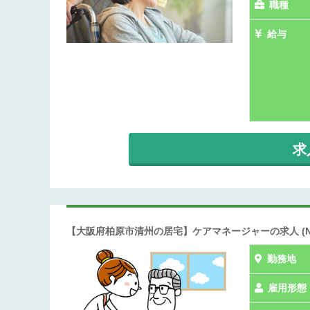
職種
給与
求
【大阪府柏原市清州の居宅】ケアマネージャーの求人
(
勤務地
雇用形態