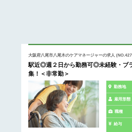
大阪府八尾市八尾木のケアマネージャーの求人
(NO.427
駅近◎週２日から勤務可◎未経験・ブ
集！＜非常勤＞
勤務地
雇用形態
職種
給与