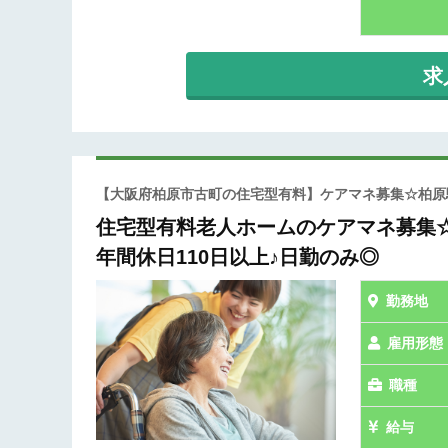
求
【大阪府柏原市古町の住宅型有料】ケアマネ募集☆柏原駅
住宅型有料老人ホームのケアマネ募集☆
年間休日110日以上♪日勤のみ◎
勤務地
雇用形態
職種
給与