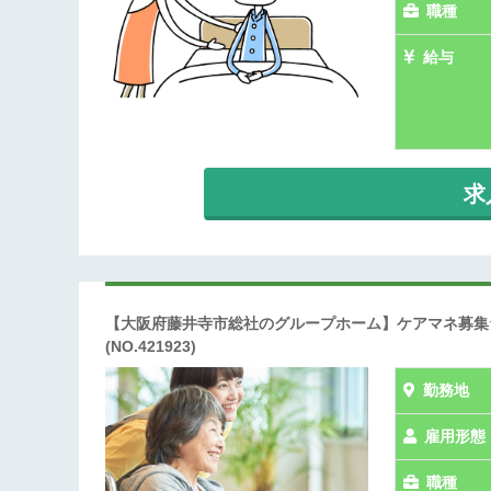
職種
給与
求
【大阪府藤井寺市総社のグループホーム】ケアマネ募集☆
(NO.421923)
勤務地
雇用形態
職種