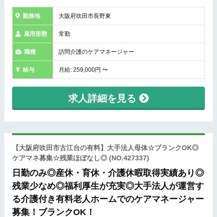
勤務地
大阪府吹田市長野東
雇用形態
常勤
職種
訪問介護のケアマネージャー
給与
月給: 259,000円 〜
求人詳細を見る
【大阪府吹田市古江台の有料】大手法人母体☆ブランクOK◎
ケアマネ募集☆残業ほぼなし◎
(NO.427337)
日勤のみ◎産休・育休・介護休暇取得実績あり◎
残業少なめ◎福利厚生が充実◎大手法人が運営す
る介護付き有料老人ホームでのケアマネージャー
募集！ブランクOK！