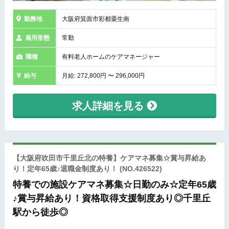
勤務地
大阪府箕面市彩都粟生南
雇用形態
常勤
職種
有料老人ホームのケアマネージャー
給与
月給: 272,800円 〜 296,000円
求人詳細を見る
【大阪府吹田市千里丘北の特養】ケアマネ募集☆賞与昇給あ
り！定年65歳♪退職金制度あり！
(NO.426522)
特養での施設ケアマネ募集☆日勤のみ☆定年65歳
♪賞与昇給あり！資格取得支援制度あり◎千里丘
駅から徒歩◎