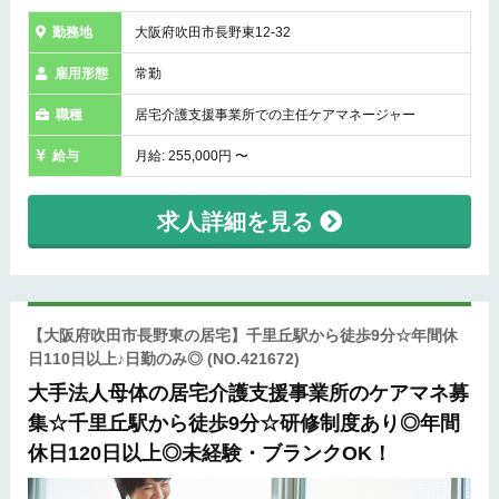
勤務地
大阪府吹田市長野東12-32
雇用形態
常勤
職種
居宅介護支援事業所での主任ケアマネージャー
給与
月給: 255,000円 〜
求人詳細を見る
【大阪府吹田市長野東の居宅】千里丘駅から徒歩9分☆年間休
日110日以上♪日勤のみ◎
(NO.421672)
大手法人母体の居宅介護支援事業所のケアマネ募
集☆千里丘駅から徒歩9分☆研修制度あり◎年間
休日120日以上◎未経験・ブランクOK！