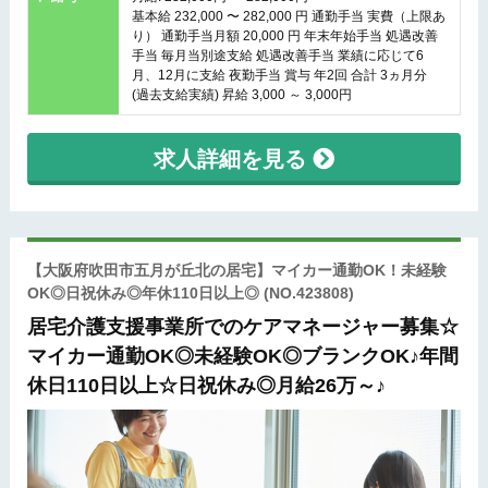
基本給 232,000 〜 282,000 円 通勤手当 実費（上限あ
り） 通勤手当月額 20,000 円 年末年始手当 処遇改善
手当 毎月当別途支給 処遇改善手当 業績に応じて6
月、12月に支給 夜勤手当 賞与 年2回 合計 3ヵ月分
(過去支給実績) 昇給 3,000 ～ 3,000円
求人詳細を見る
【大阪府吹田市五月が丘北の居宅】マイカー通勤OK！未経験
OK◎日祝休み◎年休110日以上◎
(NO.423808)
居宅介護支援事業所でのケアマネージャー募集☆
マイカー通勤OK◎未経験OK◎ブランクOK♪年間
休日110日以上☆日祝休み◎月給26万～♪