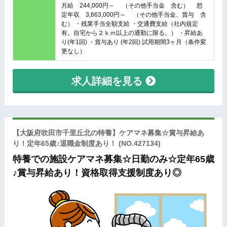
月給 244,000円～ （その他手当金 含む） 想
定年収 3,663,000円～ （その他手当金、賞与 含
む） ・残業手当全額支給 ・交通費支給（社内規定
有。自宅から２ｋｍ以上の通勤に限る。） ・昇給あ
り(年1回) ・賞与あり (年2回) 試用期間3ヶ月（条件変
更なし）
求人詳細を見る
【大阪府吹田市千里丘北の特養】ケアマネ募集☆賞与昇給あ
り！定年65歳♪退職金制度あり！
(NO.427134)
特養での施設ケアマネ募集☆日勤のみ☆定年65歳
♪賞与昇給あり！資格取得支援制度あり◎