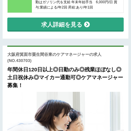
勤はガソリン代を支給 年末年始手当 6,000円/日 賞
与:業績による/年2回 昇給:あり/年1回
求人詳細を見る
大阪府箕面市粟生間谷東のケアマネージャーの求人
(NO.430703)
年間休日120日以上◎日勤のみ◎残業ほぼなし◎
土日祝休み◎マイカー通勤可◎ケアマネージャー
募集！