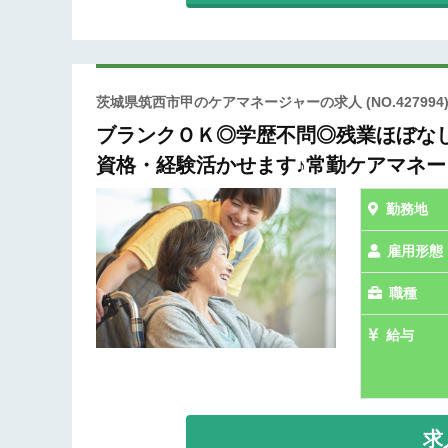
茨城県筑西市甲のケアマネージャーの求人
(NO.427994
ブランクＯＫ◎学歴不問◎残業ほぼな
資格・経験活かせます♪常勤ケアマネ
勤務地
雇用形態
職種
給与
求