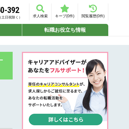
50-392
求人検索
キープ(
0
件)
閲覧履歴(
0
件)
00（土日祝除く）
転職お役立ち情報
一