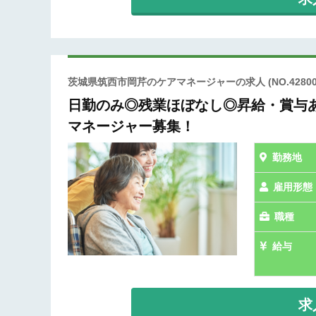
茨城県筑西市岡芹のケアマネージャーの求人
(NO.42800
日勤のみ◎残業ほぼなし◎昇給・賞与
マネージャー募集！
勤務地
雇用形態
職種
給与
求