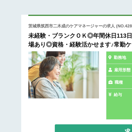
茨城県筑西市二木成のケアマネージャーの求人
(NO.428
未経験・ブランクＯＫ◎年間休日113
場あり◎資格・経験活かせます♪常勤
勤務地
雇用形態
職種
給与
求