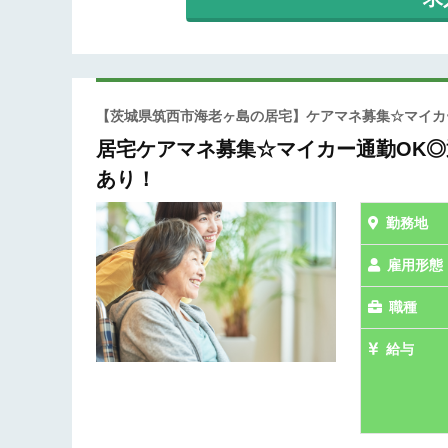
【茨城県筑西市海老ヶ島の居宅】ケアマネ募集☆マイ
居宅ケアマネ募集☆マイカー通勤OK
あり！
勤務地
雇用形態
職種
給与