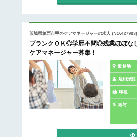
茨城県筑西市甲のケアマネージャーの求人
(NO.427993
ブランクＯＫ◎学歴不問◎残業ほぼな
ケアマネージャー募集！
勤務地
雇用形態
職種
給与
求