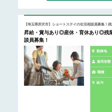
【埼玉県所沢市】ショートステイの生活相談員募集！
昇給・賞与あり◎産休・育休あり◎残
談員募集！
勤務地
雇用形態
職種
給与