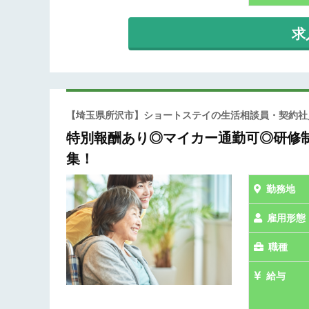
求
【埼玉県所沢市】ショートステイの生活相談員・契約
特別報酬あり◎マイカー通勤可◎研修
集！
勤務地
雇用形態
職種
給与