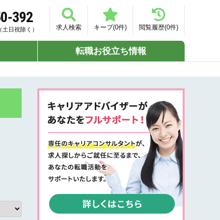
50-392
求人検索
キープ(
0
件)
閲覧履歴(
0
件)
00（土日祝除く）
転職お役立ち情報