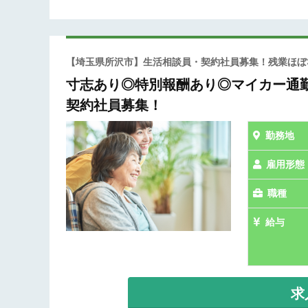
【埼玉県所沢市】生活相談員・契約社員募集！残業ほ
寸志あり◎特別報酬あり◎マイカー通
契約社員募集！
勤務地
雇用形態
職種
給与
求