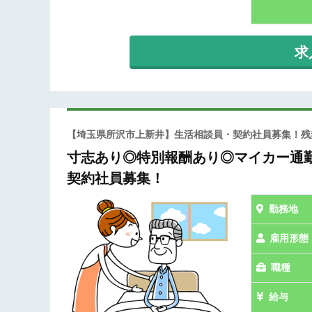
求
【埼玉県所沢市上新井】生活相談員・契約社員募集！
寸志あり◎特別報酬あり◎マイカー通
契約社員募集！
勤務地
雇用形態
職種
給与