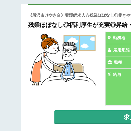
《所沢市けやき台》看護師求人☆残業ほぼなし◎働き
残業ほぼなし◎福利厚生が充実◎昇給
勤務地
雇用形態
職種
給与
求