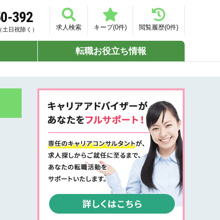
50-392
求人検索
キープ(
0
件)
閲覧履歴(
0
件)
00（土日祝除く）
転職お役立ち情報