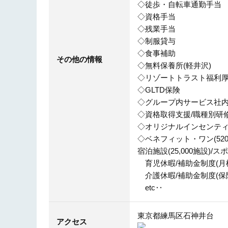
◇徒歩・自転車通勤手当
◇資格手当
◇残業手当
◇制服貸与
◇食事補助
その他の情報
◇無料保養所(軽井沢)
◇リゾートトラスト福利
◇GLTD保険
◇グループ内サービス社
◇資格取得支援/職種別研
◇オリジナルインセンティブ
◇ベネフィット・ワン(520,
宿泊施設(25,000施設)/
育児休暇/補助金制度(月
介護休暇/補助金制度(保
etc‥
東京都練馬区石神井台
アクセス