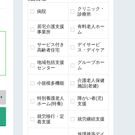
クリニック・
病院
診療所
居宅介護支援
有料老人ホー
事業所
ム
サービス付き
デイサービ
高齢者住宅
ス・デイケア
地域包括支援
グループホー
センター
ム
介護老人保健
小規模多機能
施設(老健)
特別養護老人
障がい者(児)
ホーム(特養)
支援
就労移行・定
就労継続支援
着支援
放課後等デイ