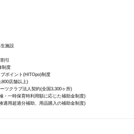
厚生施設
内割引
修制度
ポイント(HITOpo)制度
800店舗以上)
スポーツクラブ法人契約(全国3,300ヶ所)
極・一時保育時利用額に応じた補助金制度)
険適用超過分補助、用品購入の補助金制度)