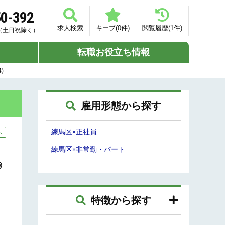
50-392
求人検索
キープ(
0
件)
閲覧履歴(
1
件)
00（土日祝除く）
転職お役立ち情報
)
雇用形態から探す
練馬区
正社員
ム
×
練馬区
非常勤・パート
×
◎
特徴から探す