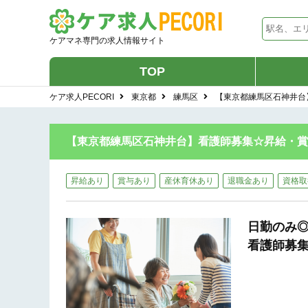
ケアマネ専門の求人情報サイト
TOP
ケア求人PECORI
東京都
練馬区
【東京都練馬区石神井台】
【東京都練馬区石神井台】看護師募集☆昇給・賞与あ
昇給あり
賞与あり
産休育休あり
退職金あり
資格取
日勤のみ
看護師募