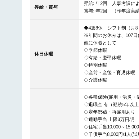
昇給: 年2回 人事考課に
昇給・賞与
賞与: 年2回 （昨年度実績
◆4週8休 シフト制（月8
※年間のお休みは、107
他に休暇として
◇季節休暇
休日休暇
◇有給・慶弔休暇
◇特別休暇
◇産前・産後・育児休暇
◇介護休暇
◇各種保険(雇用・労災・
◇退職金 有（勤続5年以
◇定年65歳・再雇用あり
◇通勤手当 上限3万円/月
◇住宅手当10,000～15
◇子供手当8,000円/1人