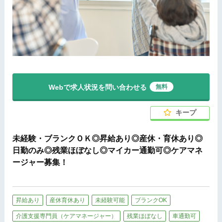
Webで求人状況を問い合わせる
無料
キープ
未経験・ブランクＯＫ◎昇給あり◎産休・育休あり◎
日勤のみ◎残業ほぼなし◎マイカー通勤可◎ケアマネ
ージャー募集！
昇給あり
産休育休あり
未経験可能
ブランクOK
介護支援専門員（ケアマネージャー）
残業ほぼなし
車通勤可