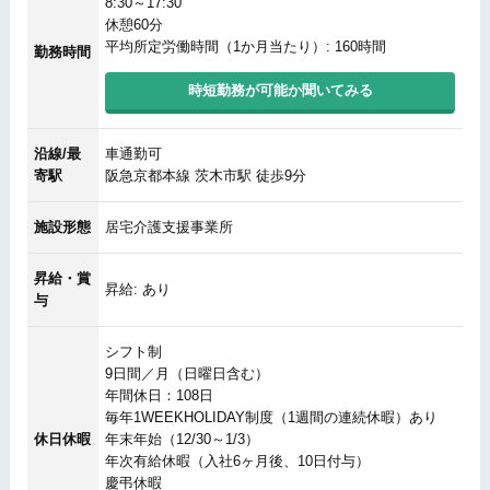
8:30～17:30
休憩60分
平均所定労働時間（1か月当たり）: 160時間
勤務時間
時短勤務が可能か聞いてみる
沿線/最
車通勤可
寄駅
阪急京都本線 茨木市駅 徒歩9分
施設形態
居宅介護支援事業所
昇給・賞
昇給: あり
与
シフト制
9日間／月（日曜日含む）
年間休日：108日
毎年1WEEKHOLIDAY制度（1週間の連続休暇）あり
休日休暇
年末年始（12/30～1/3）
年次有給休暇（入社6ヶ月後、10日付与）
慶弔休暇