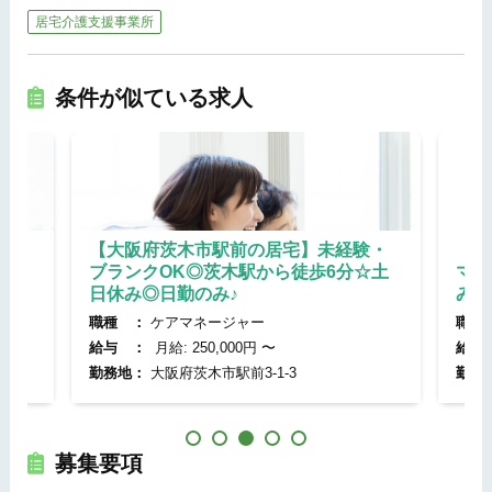
居宅介護支援事業所
条件が似ている求人
】児
【大阪府茨木市駅前の居宅】未経験・
【大
修制
ブランクOK◎茨木駅から徒歩6分☆土
マネ
日休み◎日勤のみ♪
み◎
職種 ：
ケアマネージャー
職種
給与 ：
月給: 250,000円 〜
給与
勤務地：
大阪府茨木市駅前3-1-3
勤務
募集要項