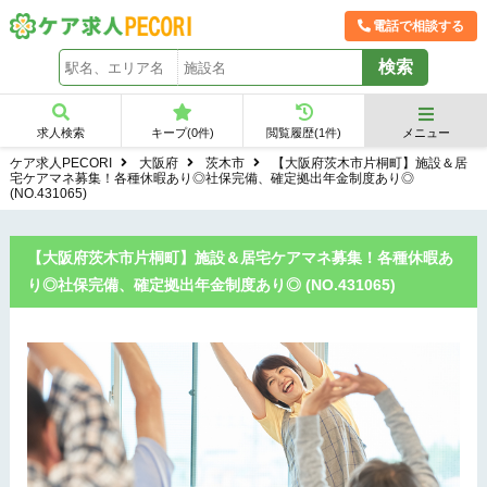
電話で相談する
求人検索
キープ(
0
件)
閲覧履歴(
1
件)
メニュー
ケア求人PECORI
大阪府
茨木市
【大阪府茨木市片桐町】施設＆居
宅ケアマネ募集！各種休暇あり◎社保完備、確定拠出年金制度あり◎
(NO.431065)
【大阪府茨木市片桐町】施設＆居宅ケアマネ募集！各種休暇あ
り◎社保完備、確定拠出年金制度あり◎ (NO.431065)