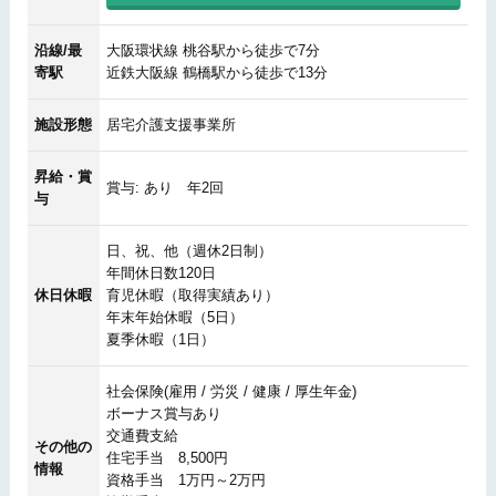
沿線/最
大阪環状線 桃谷駅から徒歩で7分
寄駅
近鉄大阪線 鶴橋駅から徒歩で13分
施設形態
居宅介護支援事業所
昇給・賞
賞与: あり 年2回
与
日、祝、他（週休2日制）
年間休日数120日
休日休暇
育児休暇（取得実績あり）
年末年始休暇（5日）
夏季休暇（1日）
社会保険(雇用 / 労災 / 健康 / 厚生年金)
ボーナス賞与あり
交通費支給
その他の
住宅手当 8,500円
情報
資格手当 1万円～2万円