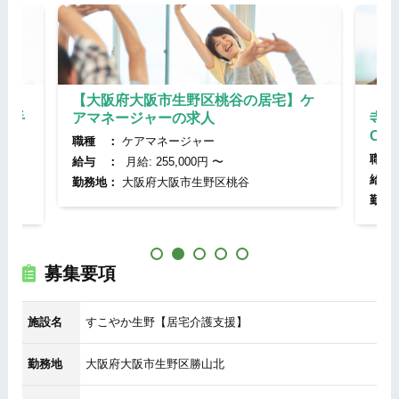
宅】
【大阪府大阪市生野区桃谷の居宅】ケ
【大
数手
アマネージャーの求人
寺田
OK
職種 ：
ケアマネージャー
職種
給与 ：
月給: 255,000円 〜
給与
勤務地：
大阪府大阪市生野区桃谷
勤務
募集要項
施設名
すこやか生野【居宅介護支援】
勤務地
大阪府大阪市生野区勝山北