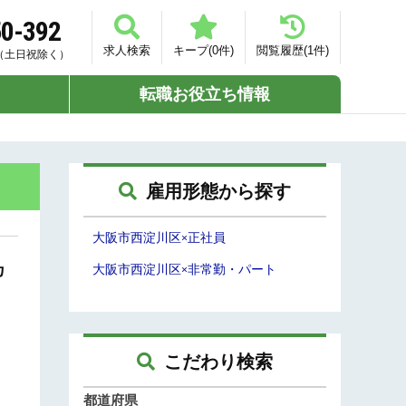
50-392
求人検索
キープ(
0
件)
閲覧履歴(
1
件)
00（土日祝除く）
転職お役立ち情報
雇用形態から探す
大阪市西淀川区
正社員
×
カ
大阪市西淀川区
非常勤・パート
×
こだわり検索
都道府県