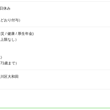
日休み
定どおり付与）
災 / 健康 / 厚生年金)
（上限なし）
歳）
71歳まで）
淀川区大和田