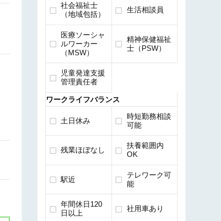
社会福祉士
生活相談員
（地域包括）
医療ソーシャ
精神保健福祉
ルワーカー
士（PSW）
（MSW）
児童発達支援
管理責任者
ワークライフバランス
時短勤務相談
土日休み
可能
扶養範囲内
残業ほぼなし
OK
テレワーク可
駅近
能
年間休日120
社用車あり
日以上