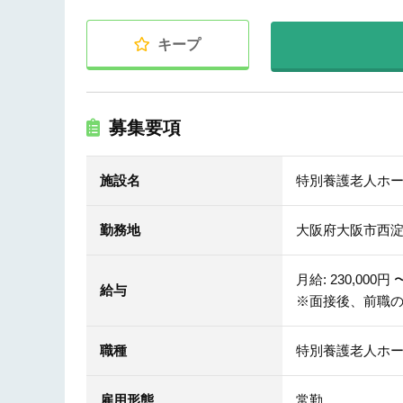
キープ
募集要項
施設名
特別養護老人ホ
勤務地
大阪府大阪市西
月給: 230,000円 〜
給与
※面接後、前職
職種
特別養護老人ホ
雇用形態
常勤