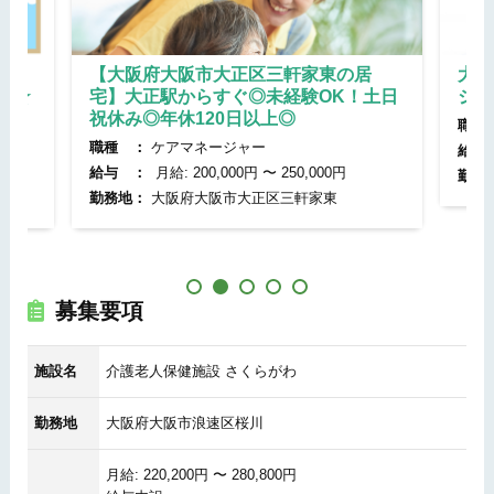
住】
【大阪府大阪市大正区三軒家東の居
大阪
分☆
宅】大正駅からすぐ◎未経験OK！土日
ジャ
◎
祝休み◎年休120日以上◎
職種
職種 ：
ケアマネージャー
給与
給与 ：
月給: 200,000円 〜 250,000円
勤務
勤務地：
大阪府大阪市大正区三軒家東
募集要項
施設名
介護老人保健施設 さくらがわ
勤務地
大阪府大阪市浪速区桜川
月給: 220,200円 〜 280,800円