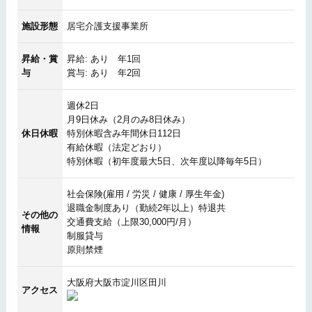
施設形態
居宅介護支援事業所
昇給・賞
昇給: あり 年1回
与
賞与: あり 年2回
週休2日
月9日休み（2月のみ8日休み）
休日休暇
特別休暇含み年間休日112日
有給休暇（法定どおり）
特別休暇（初年度最大5日、次年度以降毎年5日）
社会保険(雇用 / 労災 / 健康 / 厚生年金)
退職金制度あり（勤続2年以上）特退共
その他の
交通費支給（上限30,000円/月）
情報
制服貸与
原則禁煙
大阪府大阪市淀川区田川
アクセス