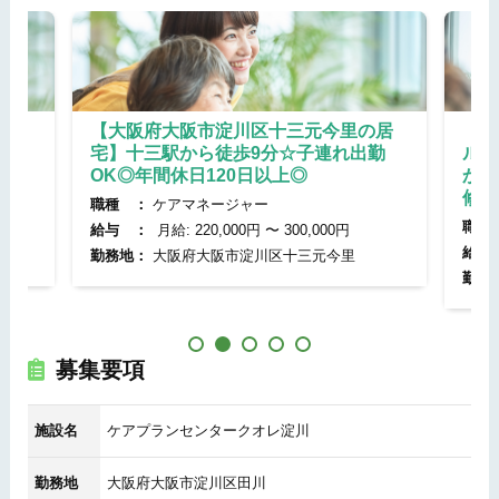
】十
【大阪府大阪市淀川区十三元今里の居
【大
以上
宅】十三駅から徒歩9分☆子連れ出勤
ルー
OK◎年間休日120日以上◎
から
修制
職種 ：
ケアマネージャー
職種
給与 ：
月給: 220,000円 〜 300,000円
給与
勤務地：
大阪府大阪市淀川区十三元今里
勤務
募集要項
施設名
ケアプランセンタークオレ淀川
勤務地
大阪府大阪市淀川区田川