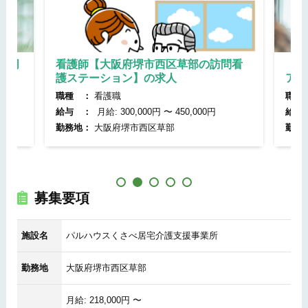
年6月
看護師【大阪府堺市西区草部の訪問看
【大
護ステーション】の求人
アマ
職種 ：
看護職
職種
給与 ：
月給: 300,000円 〜 450,000円
給与
勤務地：
大阪府堺市西区草部
勤務
募集要項
施設名
パルハウスくさべ居宅介護支援事業所
勤務地
大阪府堺市西区草部
月給: 218,000円 〜