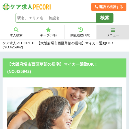
電話で相談する
求人検索
キープ(
0
件)
閲覧履歴(
1
件)
メニュー
ケア求人PECORI
【大阪府堺市西区草部の居宅】マイカー通勤OK！
(NO.425942)
【大阪府堺市西区草部の居宅】マイカー通勤OK！
(NO.425942)