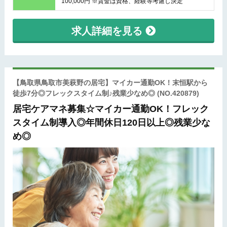
100,000円 ※賃金は資格、経験等考慮し決定
求人詳細を見る
【鳥取県鳥取市美萩野の居宅】マイカー通勤OK！末恒駅から
徒歩7分◎フレックスタイム制♪残業少なめ◎
(NO.420879)
居宅ケアマネ募集☆マイカー通勤OK！フレック
スタイム制導入◎年間休日120日以上◎残業少な
め◎