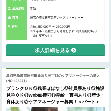
雇用形態
常勤
職種
居宅介護支援事業所のケアマネージャー
給与
月給: 250,000円 〜 270,000円
※スキル・経験により考慮します ※試用期間3か月
（条件変更なし）
求人詳細を見る
鳥取県鳥取市国府町新通り三丁目のケアマネージャーの求人
(NO.428271)
ブランクＯＫ◎残業ほぼなし◎社員寮あり◎施設
見学ＯＫ◎Web面接可◎昇給・賞与あり◎産休・
育休あり◎ケアマネージャー募集！＜パート＞