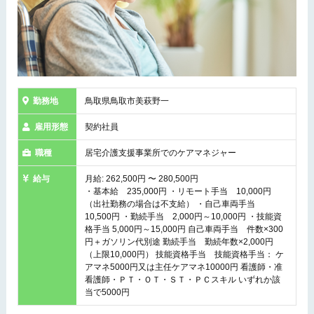
勤務地
鳥取県鳥取市美萩野一
雇用形態
契約社員
職種
居宅介護支援事業所でのケアマネジャー
給与
月給: 262,500円 〜 280,500円
・基本給 235,000円 ・リモート手当 10,000円
（出社勤務の場合は不支給） ・自己車両手当
10,500円 ・勤続手当 2,000円～10,000円 ・技能資
格手当 5,000円～15,000円 自己車両手当 件数×300
円＋ガソリン代別途 勤続手当 勤続年数×2,000円
（上限10,000円） 技能資格手当 技能資格手当： ケ
アマネ5000円又は主任ケアマネ10000円 看護師・准
看護師・ＰＴ・ＯＴ・ＳＴ・ＰＣスキル いずれか該
当で5000円