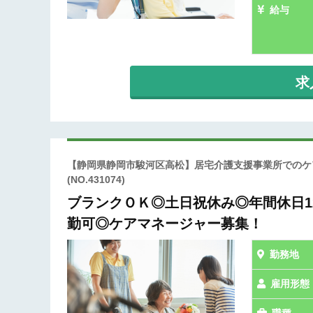
給与
求
【静岡県静岡市駿河区高松】居宅介護支援事業所でのケ
(NO.431074)
ブランクＯＫ◎土日祝休み◎年間休日1
勤可◎ケアマネージャー募集！
勤務地
雇用形態