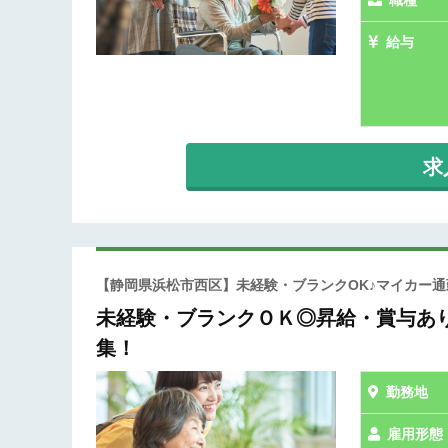
職種
給与
求
【静岡県浜松市西区】未経験・ブランクOK♪マイカー
未経験・ブランクＯＫ◎昇給・賞与あ
集！
勤務地
雇用形態