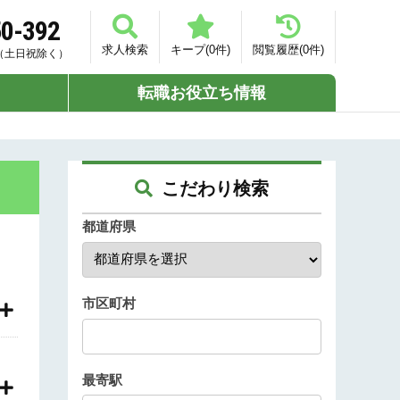
50-392
求人検索
キープ(
0
件)
閲覧履歴(
0
件)
00（土日祝除く）
転職お役立ち情報
こだわり検索
都道府県
市区町村
最寄駅