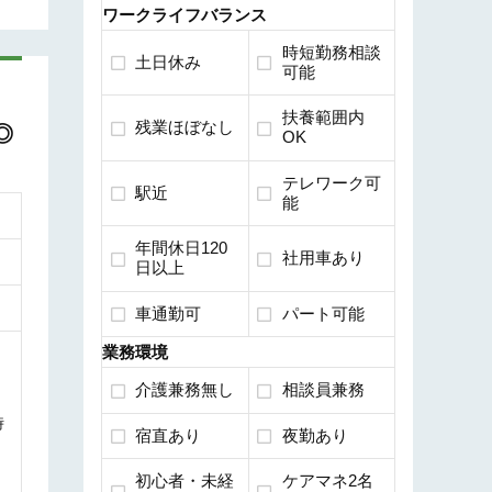
ワークライフバランス
時短勤務相談
土日休み
可能
扶養範囲内
残業ほぼなし
◎
OK
テレワーク可
駅近
能
年間休日120
社用車あり
日以上
車通勤可
パート可能
業務環境
介護兼務無し
相談員兼務
時
宿直あり
夜勤あり
初心者・未経
ケアマネ2名