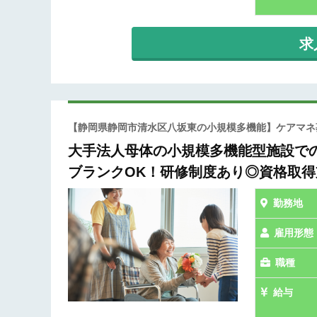
求
【静岡県静岡市清水区八坂東の小規模多機能】ケアマネ
大手法人母体の小規模多機能型施設で
ブランクOK！研修制度あり◎資格取得
勤務地
雇用形態
職種
給与