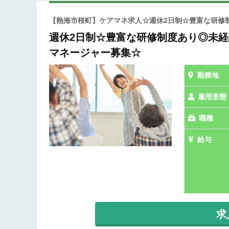
【熱海市桜町】ケアマネ求人☆週休2日制☆豊富な研修
週休2日制☆豊富な研修制度あり◎未経
マネージャー募集☆
勤務地
雇用形態
職種
給与
求