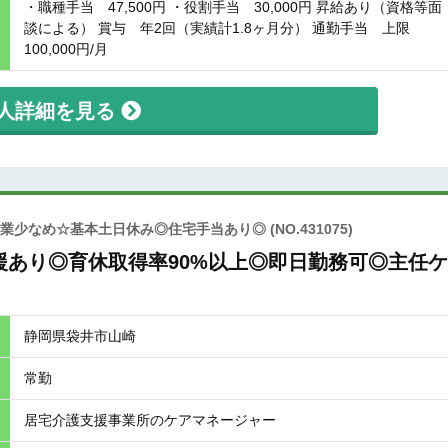
・職種手当 47,500円 ・役割手当 30,000円 昇給あり（資格等面
談による） 賞与 年2回（実績計1.8ヶ月分） 通勤手当 上限
100,000円/月
人詳細を見る
♪残業少なめ☆基本土日休み◎住宅手当あり◎
(NO.431075)
あり◎育休取得率90%以上◎即日勤務可◎主任
静岡県袋井市山崎
常勤
居宅介護支援事業所のケアマネージャー