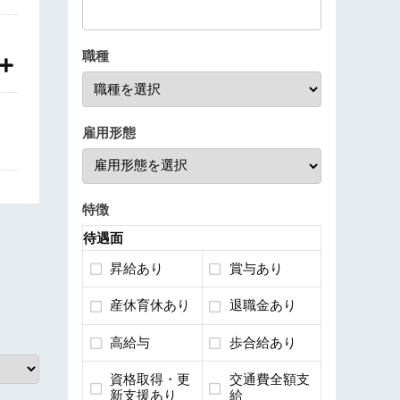
職種
雇用形態
特徴
待遇面
昇給あり
賞与あり
産休育休あり
退職金あり
高給与
歩合給あり
資格取得・更
交通費全額支
新支援あり
給