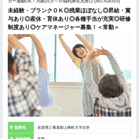
カー通勤OK！月給25万～☆福利厚生充実◎
(NO.428353)
未経験・ブランクＯＫ◎残業ほぼなし◎昇給・賞
与あり◎産休・育休あり◎各種手当が充実◎研修
制度あり◎ケアマネージャー募集！＜常勤＞
勤務地
佐賀県三養基郡上峰町大字坊所
雇用形態
常勤