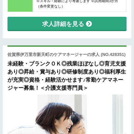
※スキル・経験により考慮します ※試用期間3か月
（条件変更なし）
求人詳細を見る
佐賀県伊万里市新天町のケアマネージャーの求人
(NO.428351)
未経験・ブランクＯＫ◎残業ほぼなし◎育児支援
あり◎昇給・賞与あり◎研修制度あり◎福利厚生
が充実◎資格・経験活かせます♪常勤ケアマネー
ジャー募集！＜介護支援専門員＞