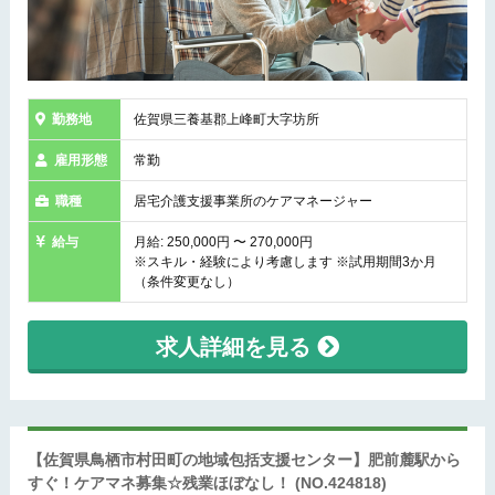
勤務地
佐賀県三養基郡上峰町大字坊所
雇用形態
常勤
職種
居宅介護支援事業所のケアマネージャー
給与
月給: 250,000円 〜 270,000円
※スキル・経験により考慮します ※試用期間3か月
（条件変更なし）
求人詳細を見る
【佐賀県鳥栖市村田町の地域包括支援センター】肥前麓駅から
すぐ！ケアマネ募集☆残業ほぼなし！
(NO.424818)