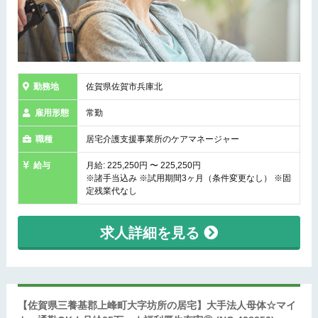
勤務地
佐賀県佐賀市兵庫北
雇用形態
常勤
職種
居宅介護支援事業所のケアマネージャー
給与
月給: 225,250円 〜 225,250円
※諸手当込み ※試用期間3ヶ月（条件変更なし） ※固
定残業代なし
求人詳細を見る
【佐賀県三養基郡上峰町大字坊所の居宅】大手法人母体☆マイ