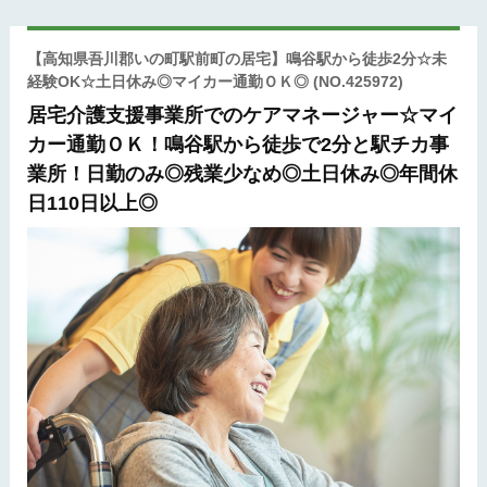
【高知県吾川郡いの町駅前町の居宅】鳴谷駅から徒歩2分☆未
経験OK☆土日休み◎マイカー通勤ＯＫ◎
(NO.425972)
居宅介護支援事業所でのケアマネージャー☆マイ
カー通勤ＯＫ！鳴谷駅から徒歩で2分と駅チカ事
業所！日勤のみ◎残業少なめ◎土日休み◎年間休
日110日以上◎